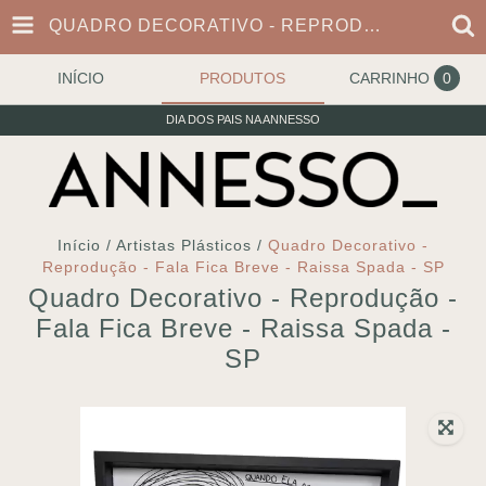
QUADRO DECORATIVO - REPRODUÇÃO - FALA FICA BREVE - RAISSA SPADA - SP
INÍCIO
PRODUTOS
CARRINHO
0
DIA DOS PAIS NA ANNESSO
Início
/
Artistas Plásticos
/
Quadro Decorativo -
Reprodução - Fala Fica Breve - Raissa Spada - SP
Quadro Decorativo - Reprodução -
Fala Fica Breve - Raissa Spada -
SP