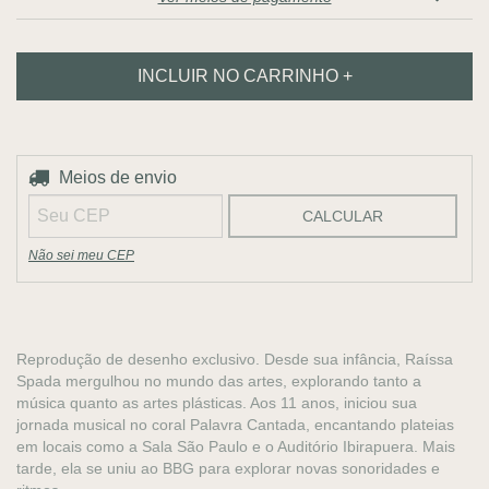
Entregas para o CEP:
Meios de envio
ALTERAR CEP
CALCULAR
Não sei meu CEP
Reprodução de desenho exclusivo. Desde sua infância, Raíssa
Spada mergulhou no mundo das artes, explorando tanto a
música quanto as artes plásticas. Aos 11 anos, iniciou sua
jornada musical no coral Palavra Cantada, encantando plateias
em locais como a Sala São Paulo e o Auditório Ibirapuera. Mais
tarde, ela se uniu ao BBG para explorar novas sonoridades e